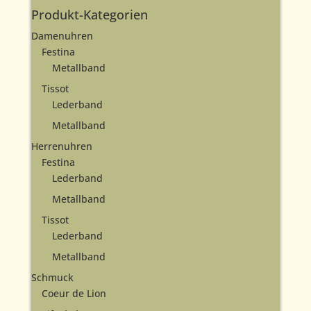
Produkt-Kategorien
Damenuhren
Festina
Metallband
Tissot
Lederband
Metallband
Herrenuhren
Festina
Lederband
Metallband
Tissot
Lederband
Metallband
Schmuck
Coeur de Lion